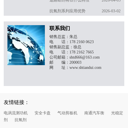
道路助剂有些什么特性
2026-04-03
抗氧剂系列应用优势
2026-03-02
抗车辙剂的特点介绍
2026-02-24
联系我们
了解更多 >
销售总监：朱总
电 话：178 2160 0623
销售副总监：徐总
电 话：178 2162 7665
公司邮箱：shtd666@163.com
邮 编：200003
网 址：www.shtiandui.com
友情链接：
电涡流测功机
安全卡盘
气动剪板机
南通汽车衡
光稳定
剂
抗氧剂